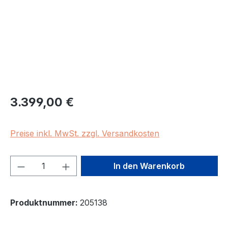
Regulärer Preis:
3.399,00 €
Preise inkl. MwSt. zzgl. Versandkosten
Produkt Anzahl: Gib den gewünschten We
In den Warenkorb
Produktnummer:
205138