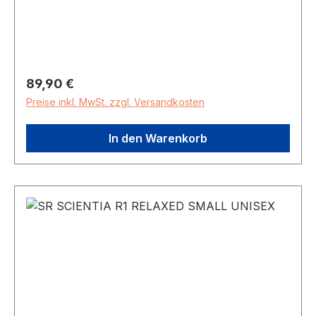
Sitzknochenabmessung kleiner als 11cm, 425g
Regulärer Preis:
89,90 €
Preise inkl. MwSt. zzgl. Versandkosten
In den Warenkorb