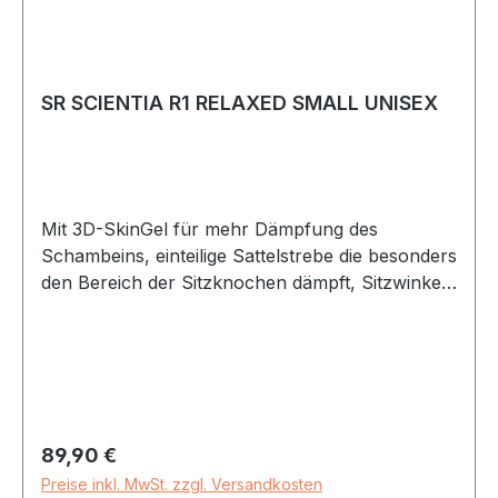
SR SCIENTIA R1 RELAXED SMALL UNISEX
Mit 3D-SkinGel für mehr Dämpfung des
Schambeins, einteilige Sattelstrebe die besonders
den Bereich der Sitzknochen dämpft, Sitzwinkel
90° (Relaxed)small (R1), Sitzknochenabmessung
kleiner als 11cm, 479g
Regulärer Preis:
89,90 €
Preise inkl. MwSt. zzgl. Versandkosten