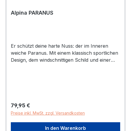
Alpina PARANUS
Er schützt deine harte Nuss: der im Inneren
weiche Paranus. Mit einem klassisch sportlichen
Design, dem windschnittigen Schild und einer
hohen Wertigkeit ist er perfekt für Touren- und
Trekkingradfahrten geeignet.Die Sicherheit beim
Paranus wird über eine harte Außenschale in
Kombination mit einer stoßabsorbierenden EPS-
Inneschale gewährleistet. Damit ist der Helm
sicher, robust, leicht und angenehm zu tragen.
Regulärer Preis:
79,95 €
Große Lufteinlässe sorgen für ausreichend
Preise inkl. MwSt. zzgl. Versandkosten
frische Luft am Kopf. Das Flynet verhindert, dass
Fliegen den gleichen Weg wie der Luftstrom
In den Warenkorb
einschlagen können.Mit dem Paranus bist du für