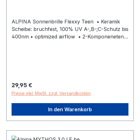
ALPINA Sonnenbrille Flexxy Teen • Keramik
Scheibe: bruchfest, 100% UV A-,B-;C-Schutz bis
400nm • optimized airflow • 2-Komponeneten
Design • flexibler Rahmen • 12,6cm x 3,8cm x
15,2cm • Gewicht ca.28g
Regulärer Preis:
29,95 €
Preise inkl. MwSt. zzgl. Versandkosten
In den Warenkorb