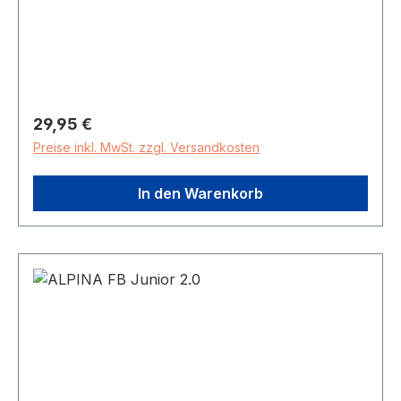
Zugluft Bruchfeste Scheiben aus Ceramic-
Material Klare, verzerrungsfreie Sicht durch
dezentrierte Scheiben
Regulärer Preis:
29,95 €
Preise inkl. MwSt. zzgl. Versandkosten
In den Warenkorb