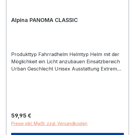
Alpina PANOMA CLASSIC
Produkttyp Fahrradhelm Helmtyp Helm mit der
Möglichkeit ein Licht anzubauen Einsatzbereich
Urban Geschlecht Unisex Ausstattung Extrem
leicht und sicher durch eine vollständige
Verbindung zwischen EPS-Kern und
Außenschale Optimale Kühlung durch
Belüftungsöffnungen Individuelle
Größenanpassung an die Kopfform durch ein
stabiles Anpassungssystem Optional
Regulärer Preis:
59,95 €
nachrüstbates Multi-Fit Light für erhöhte
Preise inkl. MwSt. zzgl. Versandkosten
Sichtbarkeit Höchste Produktionsqualität - Made
in Germany Pflegehinweis Handwäsche