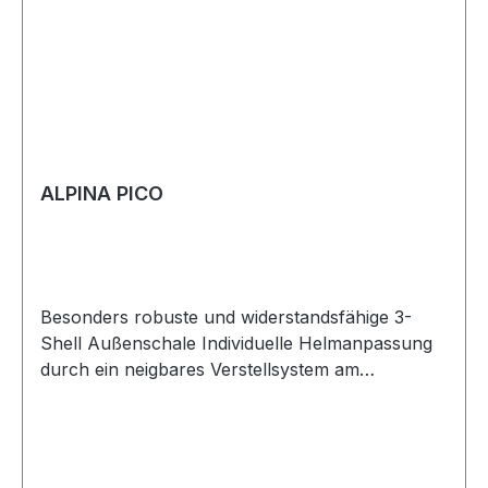
ALPINA PICO
Besonders robuste und widerstandsfähige 3-
Shell Außenschale Individuelle Helmanpassung
durch ein neigbares Verstellsystem am
Hinterkopf Einfach bedienbares,
verdrehsicheres Gurtschloss mit mehrstufiger
Rastautomatik Geringes Gewicht dank der
Inmold-Fertigung, bei der die Oberschale