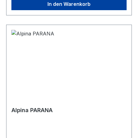
In den Warenkorb
empfohlen DIN-Norm EN 1078:2012 + A1:2012
Produktgewicht (gr) 256
Alpina PARANA