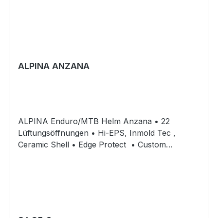
ALPINA ANZANA
ALPINA Enduro/MTB Helm Anzana • 22
Lüftungsöffnungen • Hi-EPS, Inmold Tec ,
Ceramic Shell • Edge Protect • Custom
Fit System, Run System Ergo+ • antibakterielle
Pads • Fliegennetz • mit Schild • Gewicht: ca.
280g • optional Flash Light • made in Germany