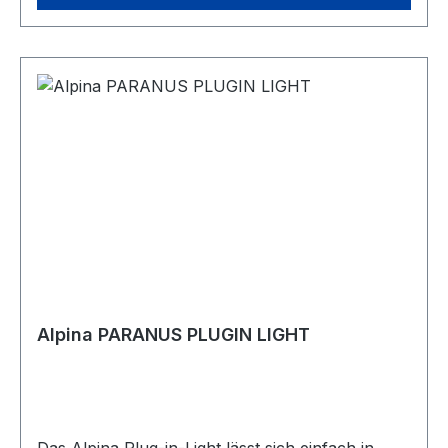
dein nächstes Rad-Abenteuer bestens gerüstet.
Egal, ob dich dein Weg entspannt am Fluss
entlang oder in schwieriges Gelände führt.
Alpina PARANUS PLUGIN LIGHT