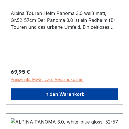
Alpina Touren Helm Panoma 3.0 weiß matt,
Gr.52-57cm Der Panoma 3.0 ist ein Radhelm für
Touren und das urbane Umfeld. Ein zeitloses
Design und eine lange Ausstattungsliste machen
den Fahrradhelm zum idealen Begleiter für die
nächste Ausfahrt. Die über Jahre hinweg
bewährte Passform des Panoma 3.0 ist
besonders für schmale Köpfe gut geeignet. Über
das Run System Classic lässt sich der Helm
Regulärer Preis:
69,95 €
individuell an die eigene Kopfform anpassen.
Preise inkl. MwSt. zzgl. Versandkosten
Hinzu kommt eine Höhenverstellung, die noch
mehr Anpassungsoptionen ermöglicht. Das
In den Warenkorb
geringe Gewicht wird durch die Inmold-Fertigung
erreicht, bei der die Oberschale thermisch mit
dem Hi-EPS verbunden wird. Dadurch ergibt
sich eine feste Flächenverbindung – eine sehr
stabile Konstruktion, robust und langlebig. 23