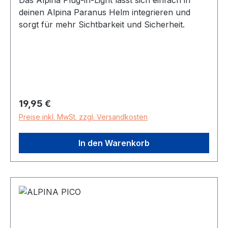
Das Alpina Plug-in-Light lässt sich einfach in
deinen Alpina Paranus Helm integrieren und
sorgt für mehr Sichtbarkeit und Sicherheit.
Regulärer Preis:
19,95 €
Preise inkl. MwSt. zzgl. Versandkosten
In den Warenkorb