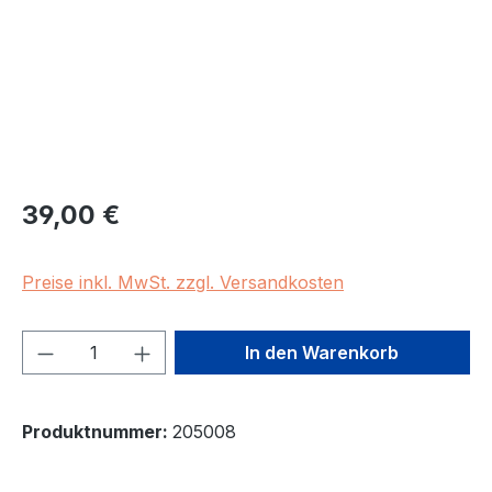
Regulärer Preis:
39,00 €
Preise inkl. MwSt. zzgl. Versandkosten
Produkt Anzahl: Gib den gewünschten We
In den Warenkorb
Produktnummer:
205008