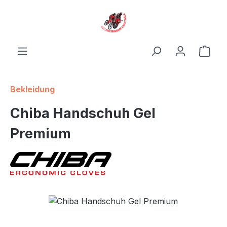
Zum Hauptinhalt springen
Ware
Bekleidung
Chiba Handschuh Gel
Premium
Bildergalerie überspringen