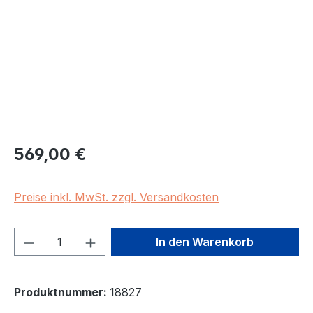
Regulärer Preis:
569,00 €
Preise inkl. MwSt. zzgl. Versandkosten
Produkt Anzahl: Gib den gewünschten We
In den Warenkorb
Produktnummer:
18827