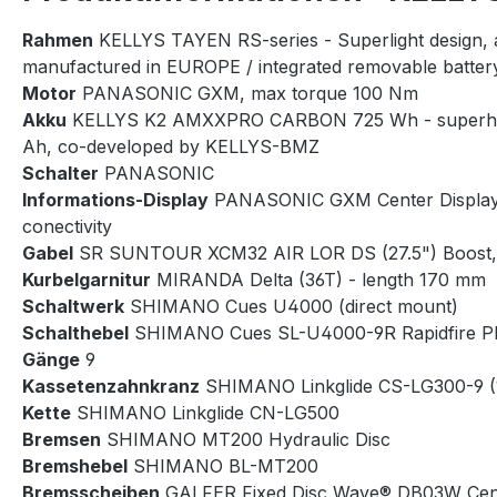
Rahmen
KELLYS TAYEN RS-series - Superlight design, 
manufactured in EUROPE / integrated removable battery
Motor
PANASONIC GXM, max torque 100 Nm
Akku
KELLYS K2 AMXXPRO CARBON 725 Wh - superhigh e
Ah, co-developed by KELLYS-BMZ
Schalter
PANASONIC
Informations-Display
PANASONIC GXM Center Display 
conectivity
Gabel
SR SUNTOUR XCM32 AIR LOR DS (27.5") Boost, 12
Kurbelgarnitur
MIRANDA Delta (36T) - length 170 mm
Schaltwerk
SHIMANO Cues U4000 (direct mount)
Schalthebel
SHIMANO Cues SL-U4000-9R Rapidfire P
Gänge
9
Kassetenzahnkranz
SHIMANO Linkglide CS-LG300-9 (
Kette
SHIMANO Linkglide CN-LG500
Bremsen
SHIMANO MT200 Hydraulic Disc
Bremshebel
SHIMANO BL-MT200
Bremsscheiben
GALFER Fixed Disc Wave® DB03W Cente