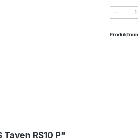
Produkt
Produktnu
 Tayen RS10 P"