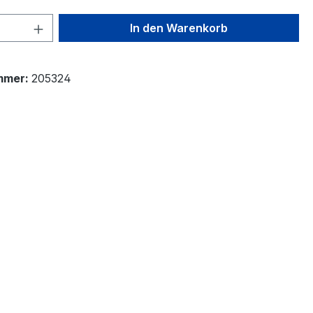
 Anzahl: Gib den gewünschten Wert ein 
In den Warenkorb
mmer:
205324