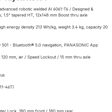
advanced robotic welded Al 6061-T6 / Designed &
, 1.5“ tapered HT, 12x148 mm Boost thru axle
nergy density 213 Wh/kg, weight 3.4 kg, capacity 20
501 - Bluetooth® 5.0 navigation, PANASONIC App
0 mm, air / Speed Lockout / 15 mm thru axle
lus
11-46T)
r Lock, 180 mm front / 180 mm rear