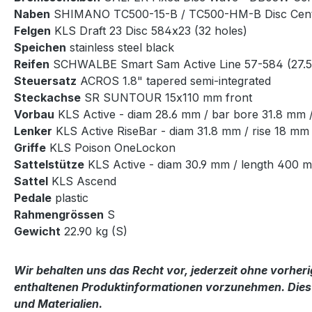
Naben
SHIMANO TC500-15-B / TC500-HM-B Disc Cente
Felgen
KLS Draft 23 Disc 584x23 (32 holes)
Speichen
stainless steel black
Reifen
SCHWALBE Smart Sam Active Line 57-584 (27.5
Steuersatz
ACROS 1.8" tapered semi-integrated
Steckachse
SR SUNTOUR 15x110 mm front
Vorbau
KLS Active - diam 28.6 mm / bar bore 31.8 mm 
Lenker
KLS Active RiseBar - diam 31.8 mm / rise 18 mm
Griffe
KLS Poison OneLockon
Sattelstütze
KLS Active - diam 30.9 mm / length 400 
Sattel
KLS Ascend
Pedale
plastic
Rahmengrössen
S
Gewicht
22.90 kg (S)
Wir behalten uns das Recht vor, jederzeit ohne vorhe
enthaltenen Produktinformationen vorzunehmen. Dies g
und Materialien.