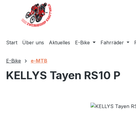
m Hauptinhalt springen
Zur Suche springen
Zur Hauptnavigation springen
Start
Über uns
Aktuelles
E-Bike
Fahrräder
E-Bike
e-MTB
KELLYS Tayen RS10 P
Bildergalerie überspringen