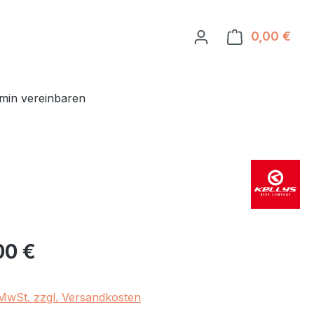
0,00 €
Ware
min vereinbaren
eis:
00 €
. MwSt. zzgl. Versandkosten