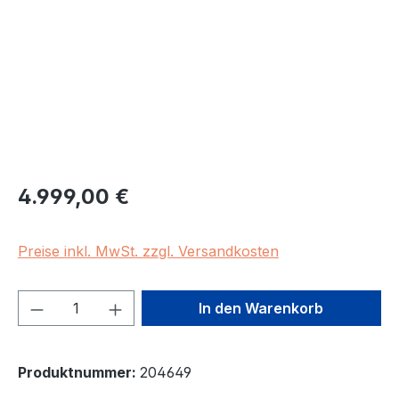
Regulärer Preis:
4.999,00 €
Preise inkl. MwSt. zzgl. Versandkosten
Produkt Anzahl: Gib den gewünschten We
In den Warenkorb
Produktnummer:
204649