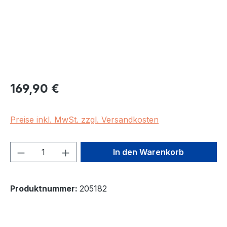
Regulärer Preis:
169,90 €
Preise inkl. MwSt. zzgl. Versandkosten
Produkt Anzahl: Gib den gewünschten We
In den Warenkorb
Produktnummer:
205182