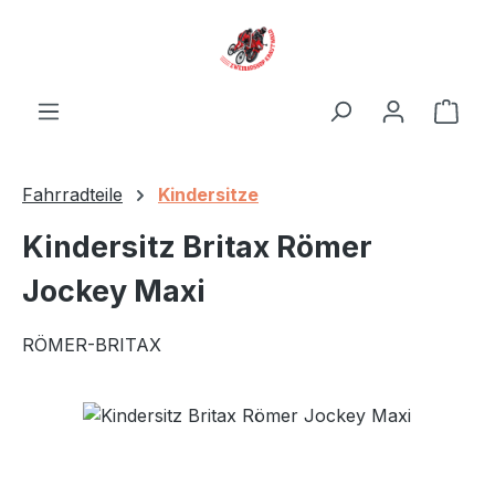
Zum Hauptinhalt springen
Ware
Fahrradteile
Kindersitze
Kindersitz Britax Römer
Jockey Maxi
RÖMER-BRITAX
Bildergalerie überspringen