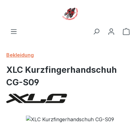
Zum Hauptinhalt springen
Ware
Bekleidung
XLC Kurzfingerhandschuh
CG-S09
Bildergalerie überspringen