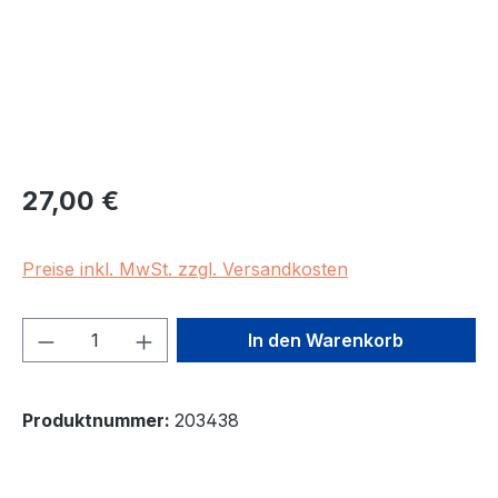
Regulärer Preis:
27,00 €
Preise inkl. MwSt. zzgl. Versandkosten
Produkt Anzahl: Gib den gewünschten We
In den Warenkorb
Produktnummer:
203438