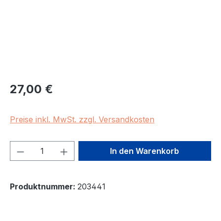
Regulärer Preis:
27,00 €
Preise inkl. MwSt. zzgl. Versandkosten
Produkt Anzahl: Gib den gewünschten We
In den Warenkorb
Produktnummer:
203441