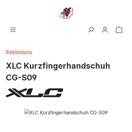
Zum Hauptinhalt springen
Ware
Bekleidung
XLC Kurzfingerhandschuh
CG-S09
Bildergalerie überspringen