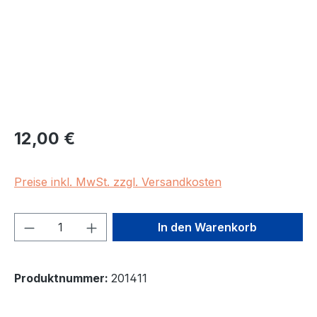
Regulärer Preis:
12,00 €
Preise inkl. MwSt. zzgl. Versandkosten
Produkt Anzahl: Gib den gewünschten We
In den Warenkorb
Produktnummer:
201411