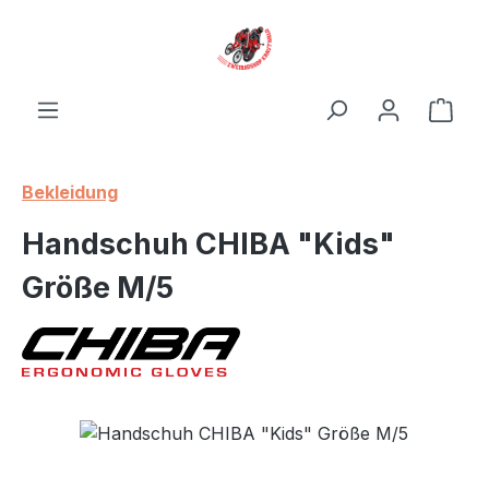
Zum Hauptinhalt springen
Ware
Bekleidung
Handschuh CHIBA "Kids"
Größe M/5
Bildergalerie überspringen