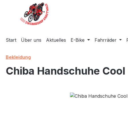
m Hauptinhalt springen
Zur Suche springen
Zur Hauptnavigation springen
Start
Über uns
Aktuelles
E-Bike
Fahrräder
Bekleidung
Chiba Handschuhe Cool K
Bildergalerie überspringen