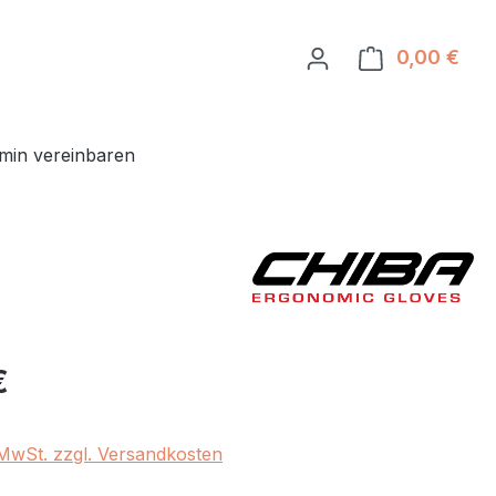
0,00 €
Ware
min vereinbaren
eis:
€
. MwSt. zzgl. Versandkosten