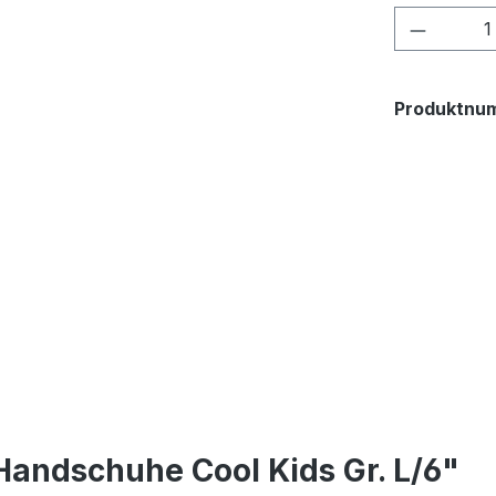
Produkt
Produktnu
Handschuhe Cool Kids Gr. L/6"