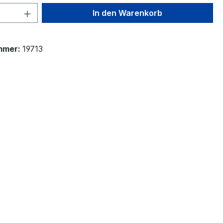
 Anzahl: Gib den gewünschten Wert ein 
In den Warenkorb
mmer:
19713