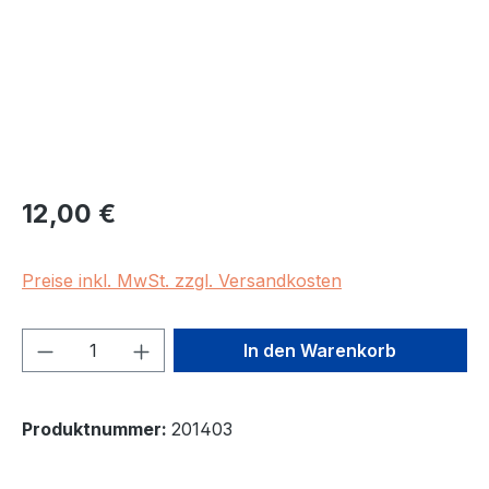
Regulärer Preis:
12,00 €
Preise inkl. MwSt. zzgl. Versandkosten
Produkt Anzahl: Gib den gewünschten We
In den Warenkorb
Produktnummer:
201403