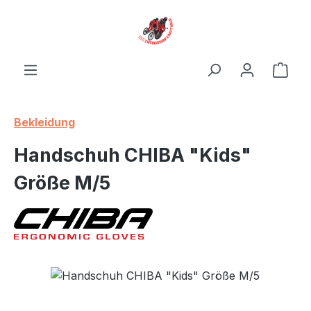
Zum Hauptinhalt springen
Ware
Bekleidung
Handschuh CHIBA "Kids"
Größe M/5
Bildergalerie überspringen