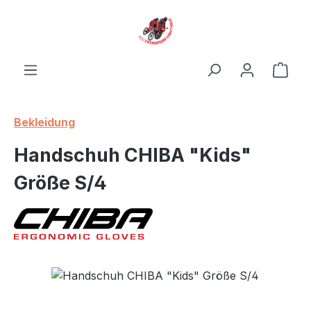
Zum Hauptinhalt springen
Ware
Bekleidung
Handschuh CHIBA "Kids"
Größe S/4
Bildergalerie überspringen