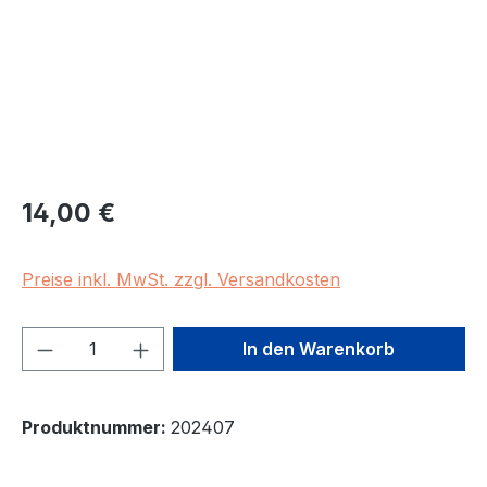
Regulärer Preis:
14,00 €
Preise inkl. MwSt. zzgl. Versandkosten
Produkt Anzahl: Gib den gewünschten We
In den Warenkorb
Produktnummer:
202407