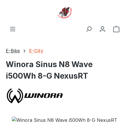
Zum Hauptinhalt springen
Ware
E-Bike
E-City
Winora Sinus N8 Wave
i500Wh 8-G NexusRT
Bildergalerie überspringen