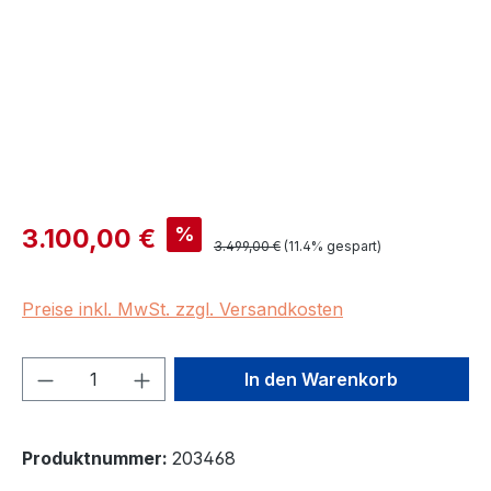
Verkaufspreis:
%
3.100,00 €
Regulärer Preis:
3.499,00 €
(11.4% gespart)
Preise inkl. MwSt. zzgl. Versandkosten
Produkt Anzahl: Gib den gewünschten We
In den Warenkorb
Produktnummer:
203468