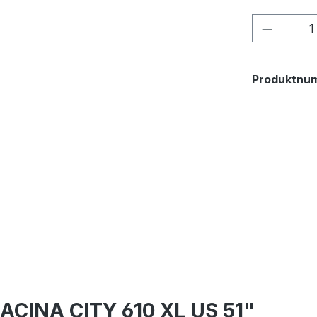
Produkt
Produktnu
ACINA CITY 610 XL US 51"