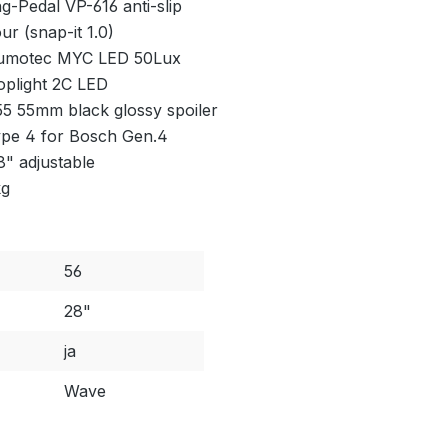
g-Pedal VP-616 anti-slip
r (snap-it 1.0)
umotec MYC LED 50Lux
plight 2C LED
5 55mm black glossy spoiler
pe 4 for Bosch Gen.4
" adjustable
kg
56
28"
ja
Wave