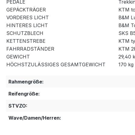
PEDALE
Trekkin
GEPÄCKTRÄGER
KTM tou
VORDERES LICHT
B&M L
HINTERES LICHT
B&M To
SCHUTZBLECH
SKS B5
KETTENSTREBE
KTM ty
FAHRRADSTÄNDER
KTM 28
GEWICHT
29,40 
HÖCHSTZULÄSSIGES GESAMTGEWICHT
170 kg
Rahmengröße:
Reifengröße:
STVZO:
Wave/Damen/Herren: