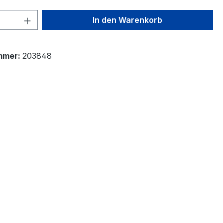
 Anzahl: Gib den gewünschten Wert ein 
In den Warenkorb
mmer:
203848