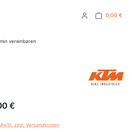
0,00 €
Ware
min vereinbaren
eis:
00 €
. MwSt. zzgl. Versandkosten