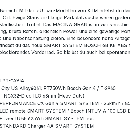
 Bereich. Mit den eUrban-Modellen von KTM erlebst du dein
chtigen Ort. Ewige Staus und lange Parkplatzsuche waren 
n städtischen Trubel. Das MACINA GRAN ist in vier ver
ung, breite Reifen, ordentlich Power und eine gewaltige P
ieb und Nabenschaltung bieten. Eine besonders hohe Alltagst
indest du das neue SMART SYSTEM BOSCH eBIKE ABS für ein
blockierendes Vorderrad. So bleibst du auch bei spontanen
 PT-CX6I4
 City US Alloy6061; PT750Wh Bosch Gen.4 / T-2960
r NCX32-D coil LO 63mm (Heay Duty)
 PERFORMANCE CX Gen.4 SMART SYSTEM - 25km/h / 8
 LED remote SMART SYSTEM / Bosch INTUVIA 100 LCD 
 PowerTUBE 625Wh SMART SYSTEM hor.
 STANDARD Charger 4A SMART SYSTEM