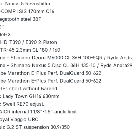
o Nexus 5 Revoshifter
-COMP ISIS 170mm Q16
gatooth steel 38T
30T
1eHX
 HD-T390 / E390 2-Piston
 TR-45 2.3mm CL 180 / 160
ne - Shimano Deore M6000 CL 36H 100-5QR / Ryde Andra
ne - Shimano Nexus 5 Disc CL 36H 135-10 / Ryde Andra29 
be Marathon E-Plus Perf. DualGuard 50-622
be Marathon E-Plus Perf. DualGuard 50-622
GP1 short without Barend
c Lady Town GH16 630mm
 Swell RE70 adjust.
ICR internal 1.1/8"-1.5" angle limit
Royal Viaggio URC
lz G.2 ST suspension 30.9/350