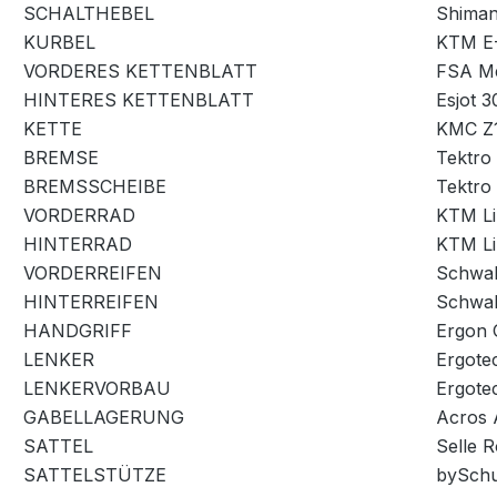
SCHALTHEBEL
Shiman
KURBEL
KTM E
VORDERES KETTENBLATT
FSA Me
HINTERES KETTENBLATT
Esjot 
KETTE
KMC Z
BREMSE
Tektro
BREMSSCHEIBE
Tektro
VORDERRAD
KTM Li
HINTERRAD
KTM Li
VORDERREIFEN
Schwal
HINTERREIFEN
Schwal
HANDGRIFF
Ergon 
LENKER
Ergote
LENKERVORBAU
Ergotec
GABELLAGERUNG
Acros A
SATTEL
Selle 
SATTELSTÜTZE
bySchu