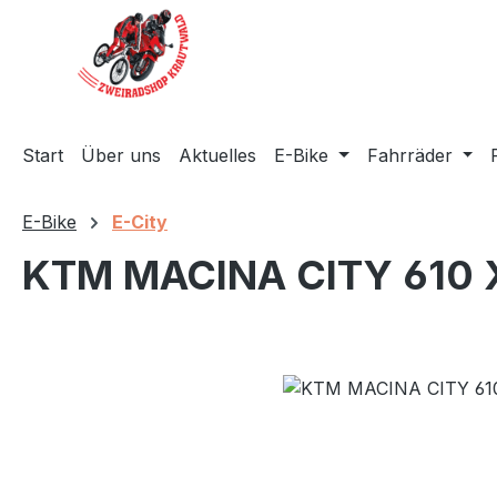
m Hauptinhalt springen
Zur Suche springen
Zur Hauptnavigation springen
Start
Über uns
Aktuelles
E-Bike
Fahrräder
E-Bike
E-City
KTM MACINA CITY 610 X
Bildergalerie überspringen