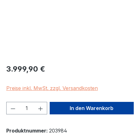
Regulärer Preis:
3.999,90 €
Preise inkl. MwSt. zzgl. Versandkosten
Produkt Anzahl: Gib den gewünschten We
In den Warenkorb
Produktnummer:
203984