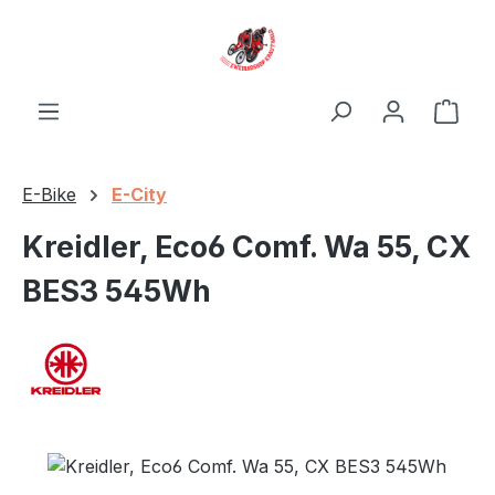
Zum Hauptinhalt springen
Ware
E-Bike
E-City
Kreidler, Eco6 Comf. Wa 55, CX
BES3 545Wh
Bildergalerie überspringen