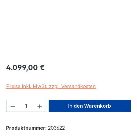
Regulärer Preis:
4.099,00 €
Preise inkl. MwSt. zzgl. Versandkosten
Produkt Anzahl: Gib den gewünschten We
In den Warenkorb
Produktnummer:
203622