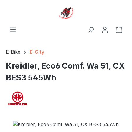
Zum Hauptinhalt springen
Ware
E-Bike
E-City
Kreidler, Eco6 Comf. Wa 51, CX
BES3 545Wh
Bildergalerie überspringen