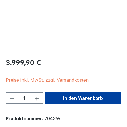
Regulärer Preis:
3.999,90 €
Preise inkl. MwSt. zzgl. Versandkosten
Produkt Anzahl: Gib den gewünschten We
In den Warenkorb
Produktnummer:
204369