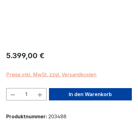
Regulärer Preis:
5.399,00 €
Preise inkl. MwSt. zzgl. Versandkosten
Produkt Anzahl: Gib den gewünschten We
In den Warenkorb
Produktnummer:
203488