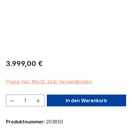
Regulärer Preis:
3.999,00 €
Preise inkl. MwSt. zzgl. Versandkosten
Produkt Anzahl: Gib den gewünschten We
In den Warenkorb
Produktnummer:
203850