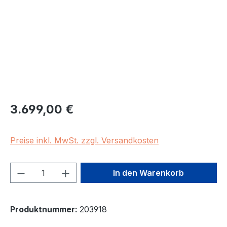
Regulärer Preis:
3.699,00 €
Preise inkl. MwSt. zzgl. Versandkosten
Produkt Anzahl: Gib den gewünschten We
In den Warenkorb
Produktnummer:
203918