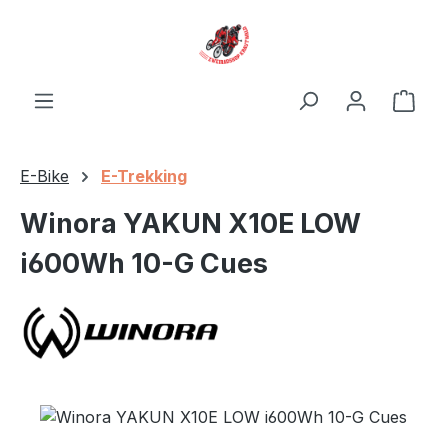
Zum Hauptinhalt springen
Ware
E-Bike
E-Trekking
Winora YAKUN X10E LOW
i600Wh 10-G Cues
Bildergalerie überspringen