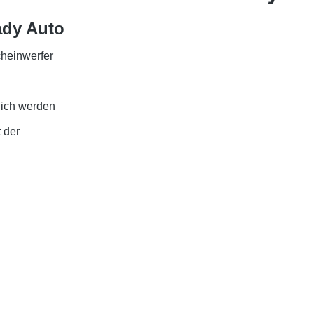
ady Auto
cheinwerfer
lich werden
 der