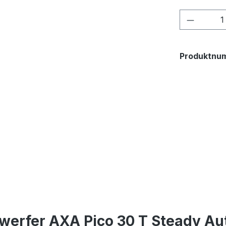
Produkt
Produktnu
werfer AXA Pico 30 T Steady Au