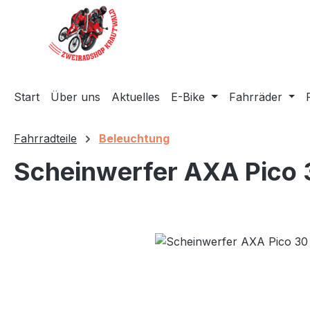
m Hauptinhalt springen
Zur Suche springen
Zur Hauptnavigation springen
Start
Über uns
Aktuelles
E-Bike
Fahrräder
Fahrradteile
Beleuchtung
Scheinwerfer AXA Pico 
Bildergalerie überspringen