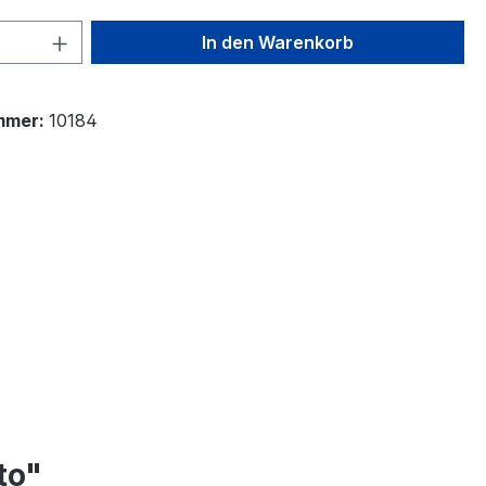
 Anzahl: Gib den gewünschten Wert ein 
In den Warenkorb
mmer:
10184
to"