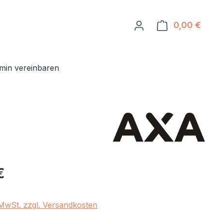
0,00 €
Ware
min vereinbaren
eis:
€
. MwSt. zzgl. Versandkosten