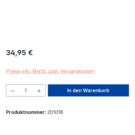
Regulärer Preis:
34,95 €
Preise inkl. MwSt. zzgl. Versandkosten
Produkt Anzahl: Gib den gewünschten We
In den Warenkorb
Produktnummer:
201018