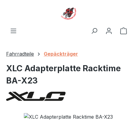
Zum Hauptinhalt springen
Ware
Fahrradteile
Gepäckträger
XLC Adapterplatte Racktime
BA-X23
Bildergalerie überspringen