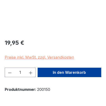
Regulärer Preis:
19,95 €
Preise inkl. MwSt. zzgl. Versandkosten
Produkt Anzahl: Gib den gewünschten We
In den Warenkorb
Produktnummer:
200150