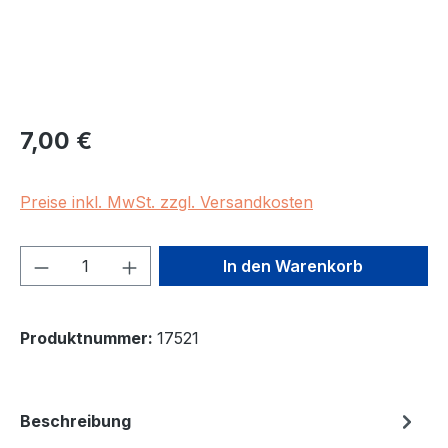
Regulärer Preis:
7,00 €
Preise inkl. MwSt. zzgl. Versandkosten
Produkt Anzahl: Gib den gewünschten We
In den Warenkorb
Produktnummer:
17521
Beschreibung