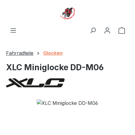
Zum Hauptinhalt springen
Ware
Fahrradteile
Glocken
XLC Miniglocke DD-M06
Bildergalerie überspringen