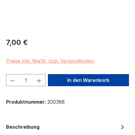
Regulärer Preis:
7,00 €
Preise inkl. MwSt. zzgl. Versandkosten
Produkt Anzahl: Gib den gewünschten We
In den Warenkorb
Produktnummer:
200388
Beschreibung