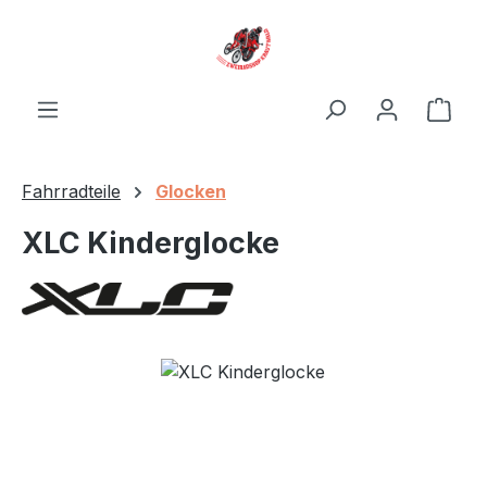
Zum Hauptinhalt springen
Ware
Fahrradteile
Glocken
XLC Kinderglocke
Bildergalerie überspringen