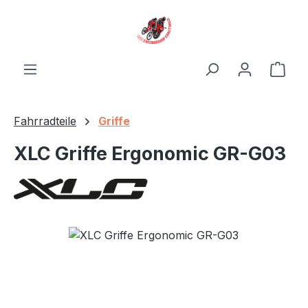
Zum Hauptinhalt springen
Ware
Fahrradteile
Griffe
XLC Griffe Ergonomic GR-G03
Bildergalerie überspringen