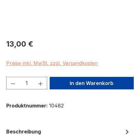
Regulärer Preis:
13,00 €
Preise inkl. MwSt. zzgl. Versandkosten
Produkt Anzahl: Gib den gewünschten We
In den Warenkorb
Produktnummer:
10482
Beschreibung