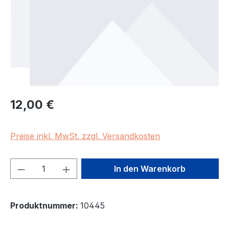
Regulärer Preis:
12,00 €
Preise inkl. MwSt. zzgl. Versandkosten
Produkt Anzahl: Gib den gewünschten We
In den Warenkorb
Produktnummer:
10445