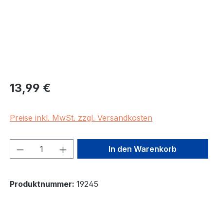
Regulärer Preis:
13,99 €
Preise inkl. MwSt. zzgl. Versandkosten
Produkt Anzahl: Gib den gewünschten We
In den Warenkorb
Produktnummer:
19245