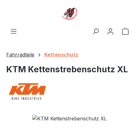
Zum Hauptinhalt springen
Ware
Fahrradteile
Kettenschutz
KTM Kettenstrebenschutz XL
Bildergalerie überspringen