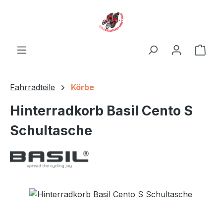
Zum Hauptinhalt springen
Ware
Fahrradteile
Körbe
Hinterradkorb Basil Cento S
Schultasche
Bildergalerie überspringen