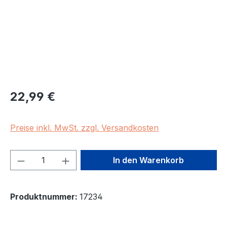
Regulärer Preis:
22,99 €
Preise inkl. MwSt. zzgl. Versandkosten
Produkt Anzahl: Gib den gewünschten We
In den Warenkorb
Produktnummer:
17234