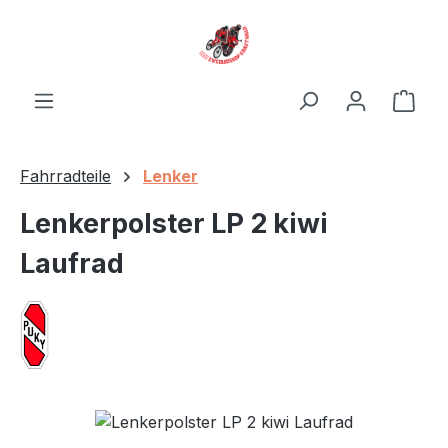
Zum Hauptinhalt springen
Ware
Fahrradteile
Lenker
Lenkerpolster LP 2 kiwi
Laufrad
Bildergalerie überspringen