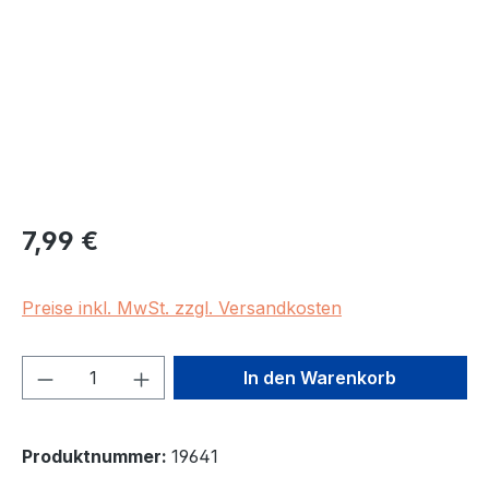
Regulärer Preis:
7,99 €
Preise inkl. MwSt. zzgl. Versandkosten
Produkt Anzahl: Gib den gewünschten We
In den Warenkorb
Produktnummer:
19641