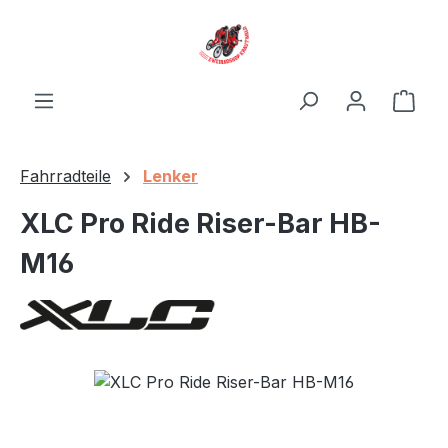
Zum Hauptinhalt springen
Ware
Fahrradteile
Lenker
XLC Pro Ride Riser-Bar HB-
M16
Bildergalerie überspringen