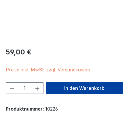
Regulärer Preis:
59,00 €
Preise inkl. MwSt. zzgl. Versandkosten
Produkt Anzahl: Gib den gewünschten We
In den Warenkorb
Produktnummer:
10226