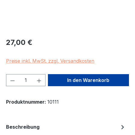
Regulärer Preis:
27,00 €
Preise inkl. MwSt. zzgl. Versandkosten
Produkt Anzahl: Gib den gewünschten We
In den Warenkorb
Produktnummer:
10111
Beschreibung