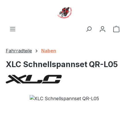
Zum Hauptinhalt springen
Ware
Fahrradteile
Naben
XLC Schnellspannset QR-L05
Bildergalerie überspringen