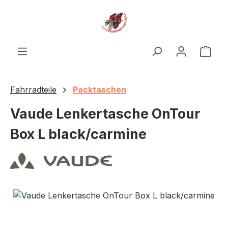
Zum Hauptinhalt springen
Ware
Fahrradteile
Packtaschen
Vaude Lenkertasche OnTour
Box L black/carmine
Bildergalerie überspringen