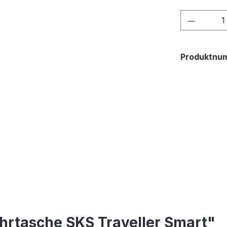
Produkt
Produktnu
hrtasche SKS Traveller Smart"