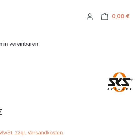
0,00 €
Ware
min vereinbaren
eis:
€
. MwSt. zzgl. Versandkosten