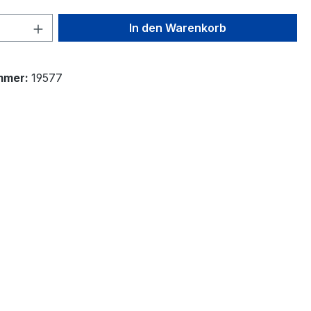
 Anzahl: Gib den gewünschten Wert ein 
In den Warenkorb
mmer:
19577