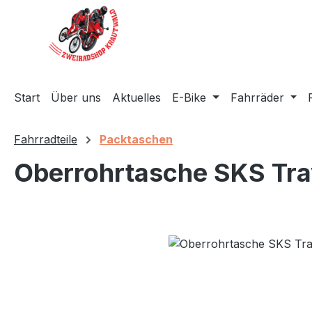
m Hauptinhalt springen
Zur Suche springen
Zur Hauptnavigation springen
Start
Über uns
Aktuelles
E-Bike
Fahrräder
Fahrradteile
Packtaschen
Oberrohrtasche SKS Tra
Bildergalerie überspringen