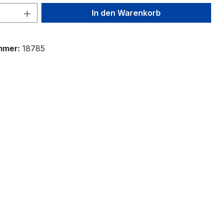
 Anzahl: Gib den gewünschten Wert ein 
In den Warenkorb
mmer:
18785