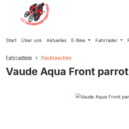
m Hauptinhalt springen
Zur Suche springen
Zur Hauptnavigation springen
Start
Über uns
Aktuelles
E-Bike
Fahrräder
Fahrradteile
Packtaschen
Vaude Aqua Front parrot
Bildergalerie überspringen