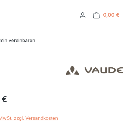
0,00 €
Ware
min vereinbaren
eis:
 €
. MwSt. zzgl. Versandkosten