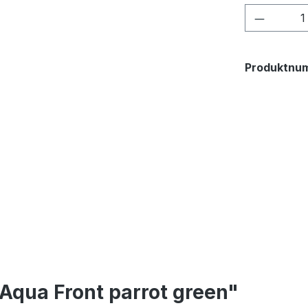
Produkt
Produktnu
Aqua Front parrot green"