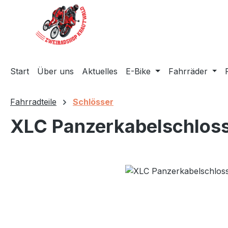
m Hauptinhalt springen
Zur Suche springen
Zur Hauptnavigation springen
Start
Über uns
Aktuelles
E-Bike
Fahrräder
Fahrradteile
Schlösser
XLC Panzerkabelschloss D
Bildergalerie überspringen