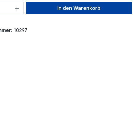
 Anzahl: Gib den gewünschten Wert ein 
In den Warenkorb
mmer:
10297