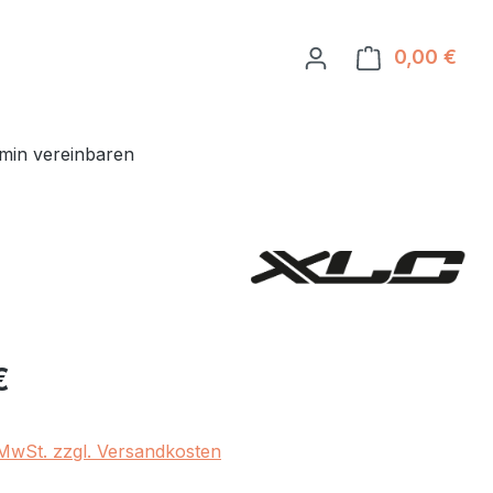
0,00 €
Ware
min vereinbaren
eis:
€
. MwSt. zzgl. Versandkosten