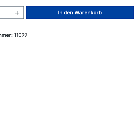
 Anzahl: Gib den gewünschten Wert ein 
In den Warenkorb
mmer:
11099