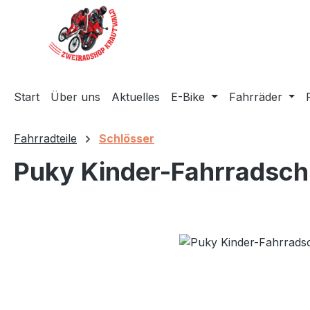
m Hauptinhalt springen
Zur Suche springen
Zur Hauptnavigation springen
Start
Über uns
Aktuelles
E-Bike
Fahrräder
Fahrradteile
Schlösser
Puky Kinder-Fahrradsch
Bildergalerie überspringen