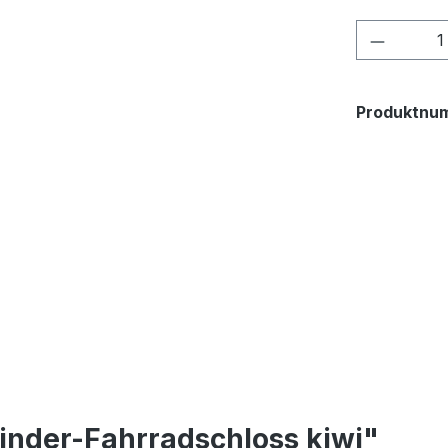
Produkt
Produktnu
inder-Fahrradschloss kiwi"