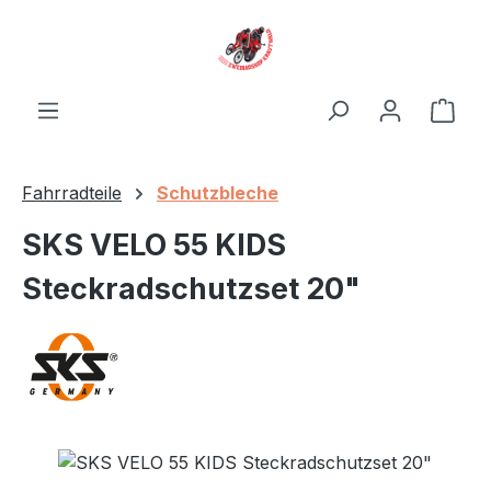
Zum Hauptinhalt springen
Ware
Fahrradteile
Schutzbleche
SKS VELO 55 KIDS
Steckradschutzset 20"
Bildergalerie überspringen