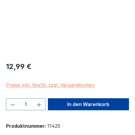
Regulärer Preis:
12,99 €
Preise inkl. MwSt. zzgl. Versandkosten
Produkt Anzahl: Gib den gewünschten We
In den Warenkorb
Produktnummer:
11425