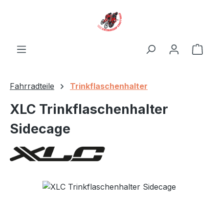
Zum Hauptinhalt springen
Ware
Fahrradteile
Trinkflaschenhalter
XLC Trinkflaschenhalter
Sidecage
Bildergalerie überspringen