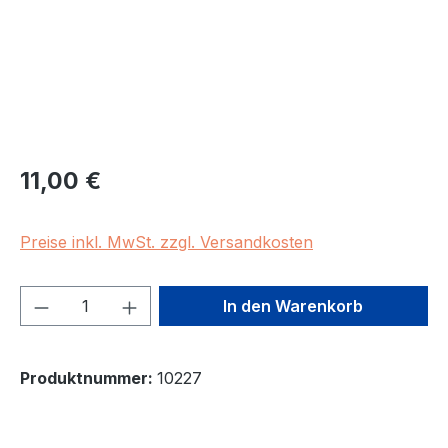
Regulärer Preis:
11,00 €
Preise inkl. MwSt. zzgl. Versandkosten
Produkt Anzahl: Gib den gewünschten We
In den Warenkorb
Produktnummer:
10227