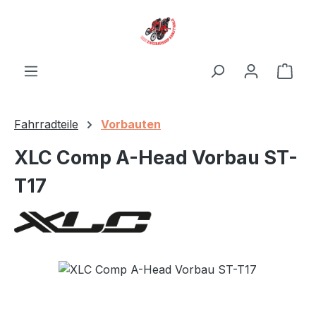
Zum Hauptinhalt springen
Ware
Fahrradteile
Vorbauten
XLC Comp A-Head Vorbau ST-
T17
Bildergalerie überspringen