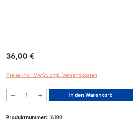
Regulärer Preis:
36,00 €
Preise inkl. MwSt. zzgl. Versandkosten
Produkt Anzahl: Gib den gewünschten We
In den Warenkorb
Produktnummer:
18188