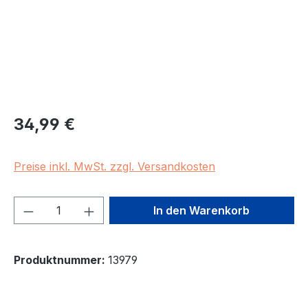
Regulärer Preis:
34,99 €
Preise inkl. MwSt. zzgl. Versandkosten
Produkt Anzahl: Gib den gewünschten We
In den Warenkorb
Produktnummer:
13979