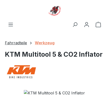
Zum Hauptinhalt springen
Ware
Fahrradteile
Werkzeug
KTM Multitool 5 & CO2 Inflator
Bildergalerie überspringen