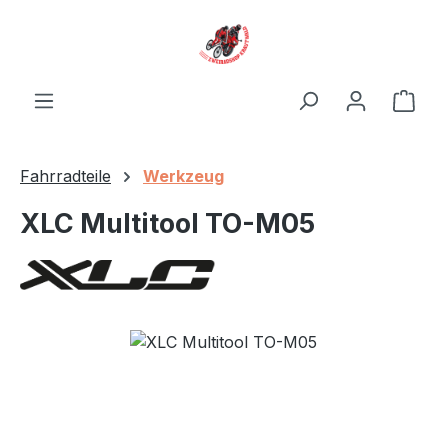
Zum Hauptinhalt springen
Ware
Fahrradteile
Werkzeug
XLC Multitool TO-M05
Bildergalerie überspringen