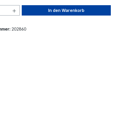
 Anzahl: Gib den gewünschten Wert ein 
In den Warenkorb
mmer:
202860