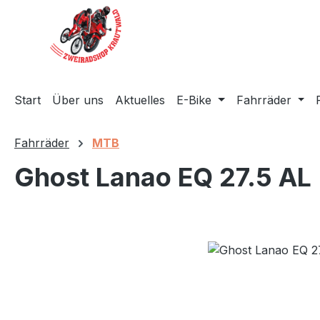
m Hauptinhalt springen
Zur Suche springen
Zur Hauptnavigation springen
Start
Über uns
Aktuelles
E-Bike
Fahrräder
Fahrräder
MTB
Ghost Lanao EQ 27.5 AL
Bildergalerie überspringen