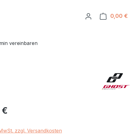
0,00 €
Ware
min vereinbaren
eis:
 €
. MwSt. zzgl. Versandkosten