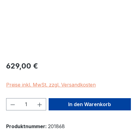
Regulärer Preis:
629,00 €
Preise inkl. MwSt. zzgl. Versandkosten
Produkt Anzahl: Gib den gewünschten We
In den Warenkorb
Produktnummer:
201868