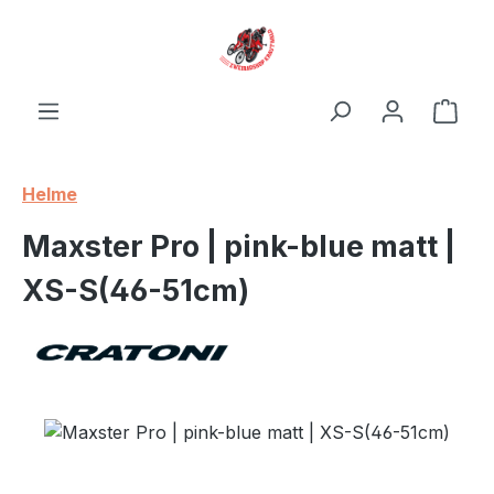
Zum Hauptinhalt springen
Ware
Helme
Maxster Pro | pink-blue matt |
XS-S(46-51cm)
Bildergalerie überspringen