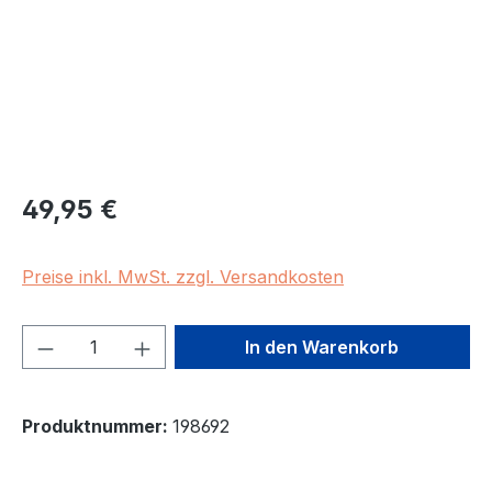
Regulärer Preis:
49,95 €
Preise inkl. MwSt. zzgl. Versandkosten
Produkt Anzahl: Gib den gewünschten We
In den Warenkorb
Produktnummer:
198692