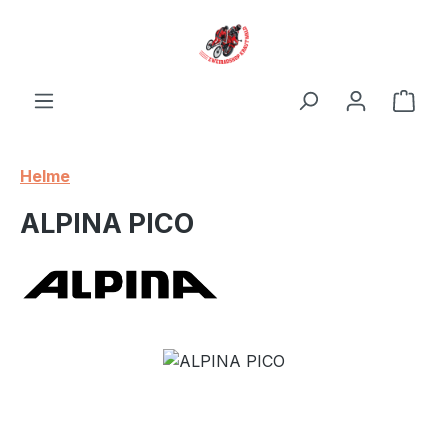
Zum Hauptinhalt springen
Ware
Helme
ALPINA PICO
Bildergalerie überspringen