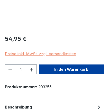
Regulärer Preis:
54,95 €
Preise inkl. MwSt. zzgl. Versandkosten
Produkt Anzahl: Gib den gewünschten We
In den Warenkorb
Produktnummer:
203255
Beschreibung