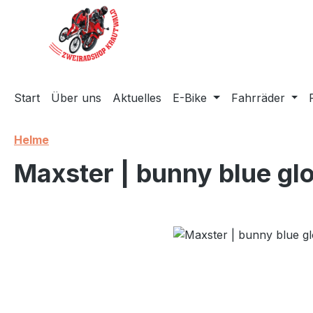
m Hauptinhalt springen
Zur Suche springen
Zur Hauptnavigation springen
Start
Über uns
Aktuelles
E-Bike
Fahrräder
Helme
Maxster | bunny blue gl
Bildergalerie überspringen