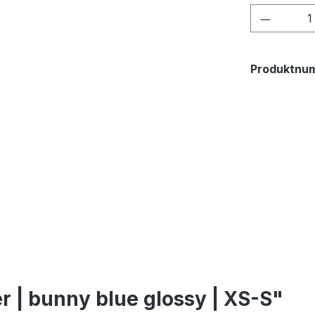
Produkt
Produktnu
 | bunny blue glossy | XS-S"