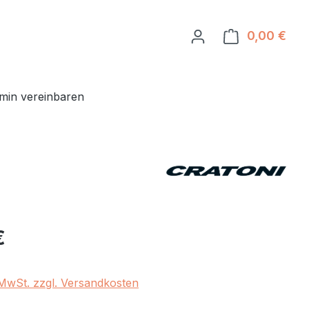
0,00 €
Ware
min vereinbaren
eis:
€
. MwSt. zzgl. Versandkosten