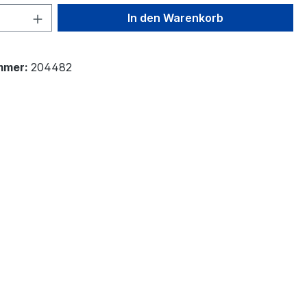
 Anzahl: Gib den gewünschten Wert ein 
In den Warenkorb
mmer:
204482